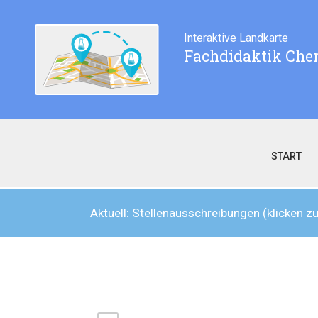
Interaktive Landkarte
Fachdidaktik Che
START
Aktuell: Stellenausschreibungen
(klicken 