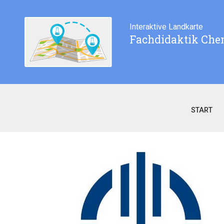
Interaktive Landkarte
Fachdidaktik Che
START