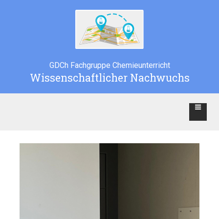
GDCh Fachgruppe Chemieunterricht
Wissenschaftlicher Nachwuchs